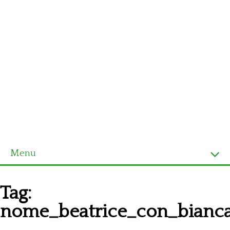
Menu
Homepage
Tag:
Ultimi schemi
nome_beatrice_con_bianc
Alfabeto