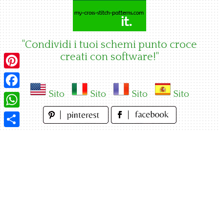
Skip
to
content
"Condividi i tuoi schemi punto croce
creati con software!"
Pinterest
Sito
Sito
Sito
Sito
Facebook
WhatsApp
Condividi