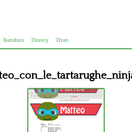
Bambini
Disney
Thun
o_con_le_tartarughe_nin