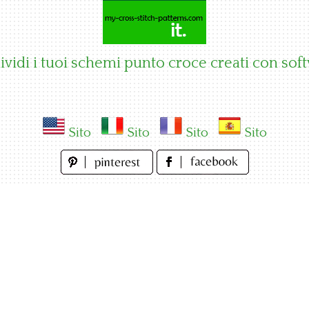
vidi i tuoi schemi punto croce creati con sof
Sito
Sito
Sito
Sito