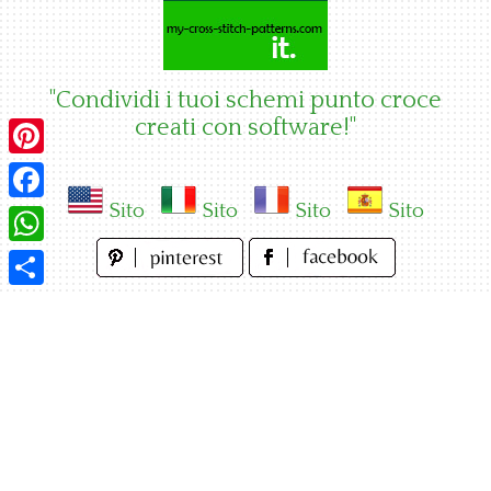
Skip
to
content
"Condividi i tuoi schemi punto croce
creati con software!"
Pinterest
Sito
Sito
Sito
Sito
Facebook
WhatsApp
Condividi