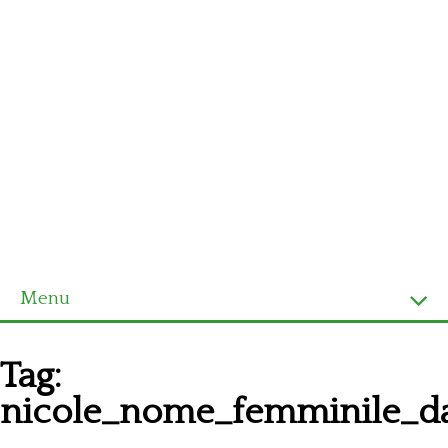
Menu
Homepage
Tag:
Ultimi schemi
nicole_nome_femminile_da
Alfabeto