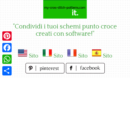
Skip
to
content
"Condividi i tuoi schemi punto croce
creati con software!"
Pinterest
Sito
Sito
Sito
Sito
Facebook
WhatsApp
Condividi