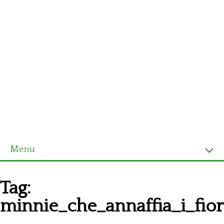
Menu
Homepage
Tag:
Ultimi schemi
minnie_che_annaffia_i_fior
Alfabeto