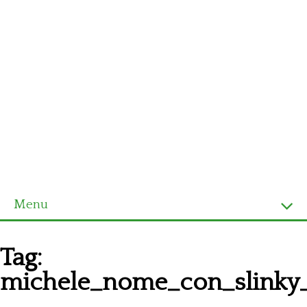
Menu
Homepage
Tag:
Ultimi schemi
michele_nome_con_slinky
Alfabeto