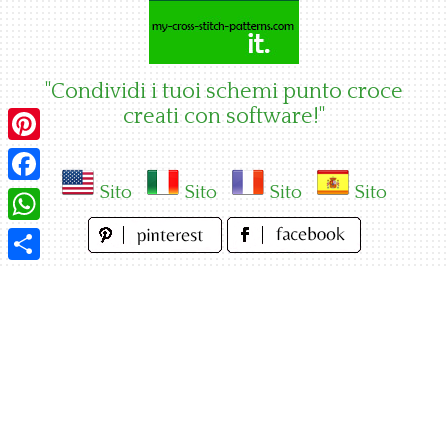
Skip
to
content
"Condividi i tuoi schemi punto croce
creati con software!"
Pinterest
Sito
Sito
Sito
Sito
Facebook
WhatsApp
Condividi