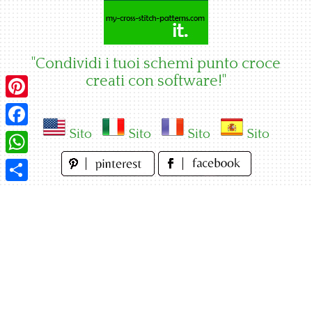
Skip
to
content
"Condividi i tuoi schemi punto croce
creati con software!"
Pinterest
Sito
Sito
Sito
Sito
Facebook
WhatsApp
Condividi