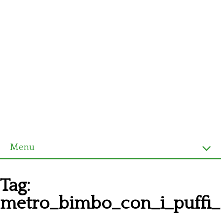
Menu
Homepage
Tag:
Ultimi schemi
metro_bimbo_con_i_puffi_
Alfabeto