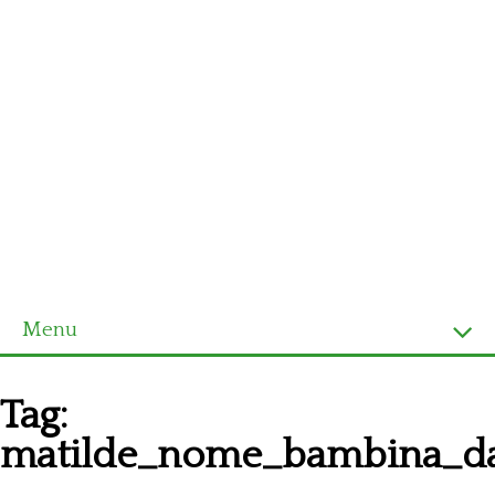
Menu
Homepage
Tag:
Ultimi schemi
matilde_nome_bambina_da_
Alfabeto