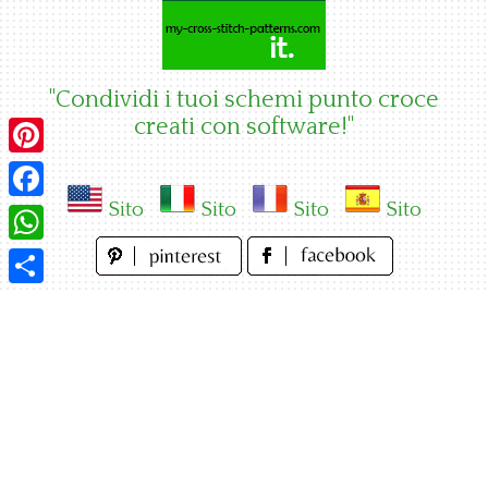
Skip
to
content
"Condividi i tuoi schemi punto croce
creati con software!"
Pinterest
Sito
Sito
Sito
Sito
Facebook
WhatsApp
Condividi