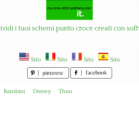
vidi i tuoi schemi punto croce creati con sof
Sito
Sito
Sito
Sito
Bambini
Disney
Thun