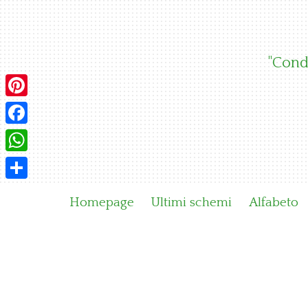
Skip
to
content
"Condi
Pinterest
Facebook
WhatsApp
Condividi
Homepage
Ultimi schemi
Alfabeto