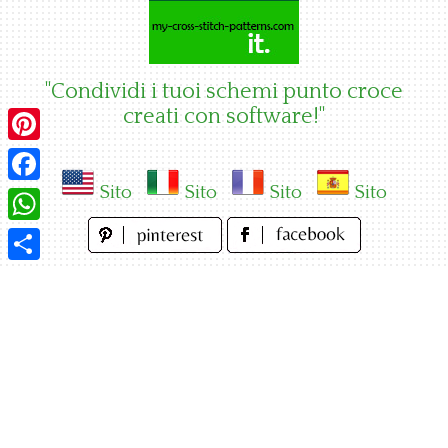
Skip
to
content
"Condividi i tuoi schemi punto croce
creati con software!"
Pinterest
Sito
Sito
Sito
Sito
Facebook
WhatsApp
Condividi