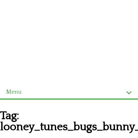
Menu
Homepage
Tag:
Ultimi schemi
looney_tunes_bugs_bunny_
Alfabeto