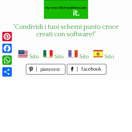
Skip
to
content
"Condividi i tuoi schemi punto croce
creati con software!"
Pinterest
Sito
Sito
Sito
Sito
Facebook
WhatsApp
Condividi