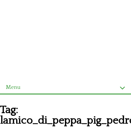
Menu
Homepage
Tag:
Ultimi schemi
lamico_di_peppa_pig_pedr
Alfabeto