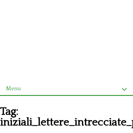
Menu
Homepage
Tag:
Ultimi schemi
iniziali_lettere_intrecciate
Alfabeto