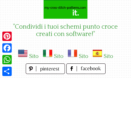
Skip
to
content
"Condividi i tuoi schemi punto croce
creati con software!"
Pinterest
Sito
Sito
Sito
Sito
Facebook
WhatsApp
Condividi