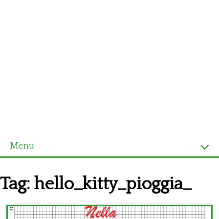
Menu
Homepage
Tag:
hello_kitty_pioggia_
Ultimi schemi
Alfabeto