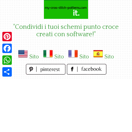
Skip
to
content
"Condividi i tuoi schemi punto croce
creati con software!"
Pinterest
Sito
Sito
Sito
Sito
Facebook
WhatsApp
Condividi