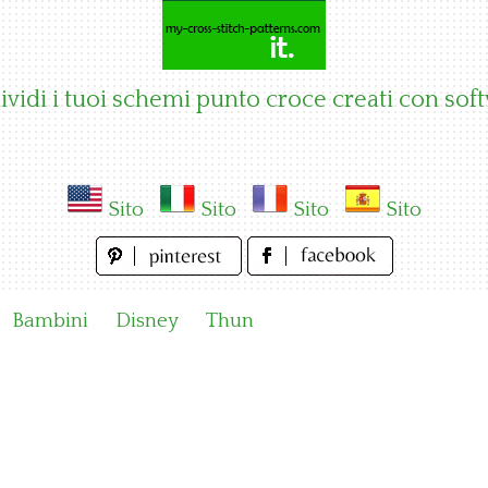
vidi i tuoi schemi punto croce creati con sof
Sito
Sito
Sito
Sito
Bambini
Disney
Thun