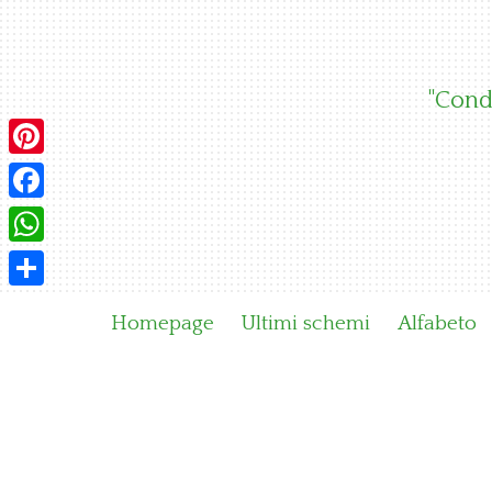
Skip
to
content
"Condi
Pinterest
Facebook
WhatsApp
Condividi
Homepage
Ultimi schemi
Alfabeto