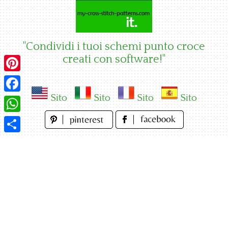
Skip
to
content
"Condividi i tuoi schemi punto croce
creati con software!"
Pinterest
Sito
Sito
Sito
Sito
Facebook
WhatsApp
Condividi