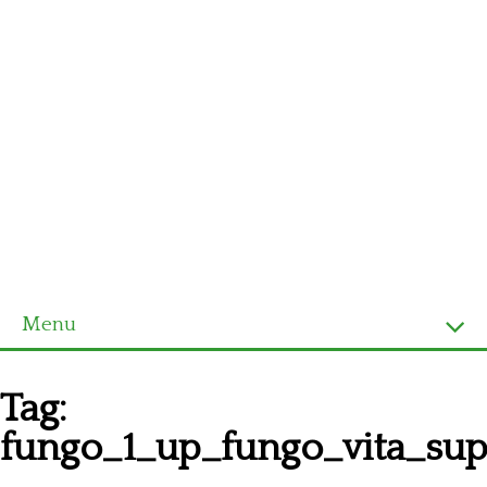
Menu
Homepage
Tag:
Ultimi schemi
fungo_1_up_fungo_vita_su
Alfabeto