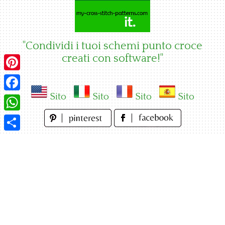
Skip
to
content
"Condividi i tuoi schemi punto croce
creati con software!"
Pinterest
Sito
Sito
Sito
Sito
Facebook
WhatsApp
Condividi