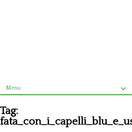
Menu
Homepage
Tag:
Ultimi schemi
fata_con_i_capelli_blu_e
Alfabeto