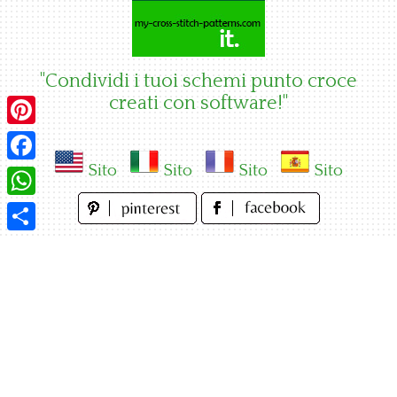
Skip
to
content
"Condividi i tuoi schemi punto croce
creati con software!"
Pinterest
Sito
Sito
Sito
Sito
Facebook
WhatsApp
Condividi