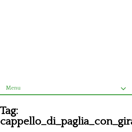
Menu
Homepage
Tag:
Ultimi schemi
cappello_di_paglia_con_gir
Alfabeto