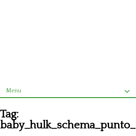
Menu
Homepage
Tag:
Ultimi schemi
baby_hulk_schema_punto_
Alfabeto