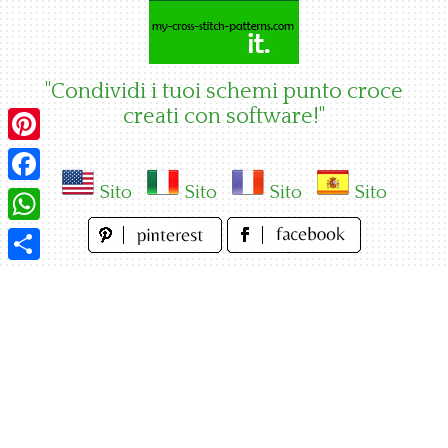
Skip
to
content
"Condividi i tuoi schemi punto croce
creati con software!"
Pinterest
Sito
Sito
Sito
Sito
Facebook
WhatsApp
Condividi