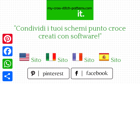
Skip
to
content
"Condividi i tuoi schemi punto croce
creati con software!"
Pinterest
Sito
Sito
Sito
Sito
Facebook
WhatsApp
Condividi