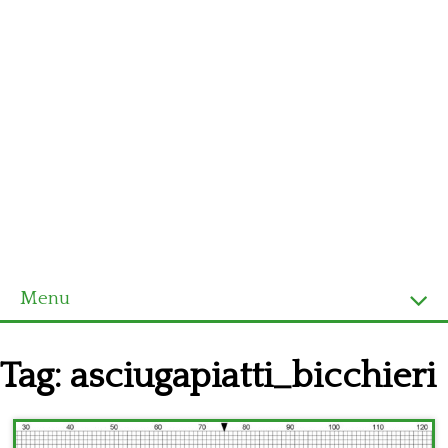
Menu
Homepage
Tag:
asciugapiatti_bicchieri
Ultimi schemi
Alfabeto