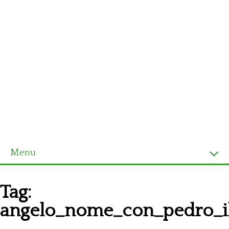
Menu
Homepage
Tag:
Ultimi schemi
angelo_nome_con_pedro_i
Alfabeto