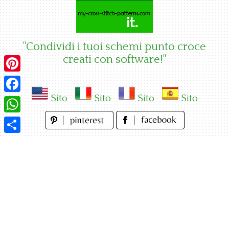
Skip
to
content
"Condividi i tuoi schemi punto croce
creati con software!"
Pinterest
Sito
Sito
Sito
Sito
Facebook
WhatsApp
Condividi