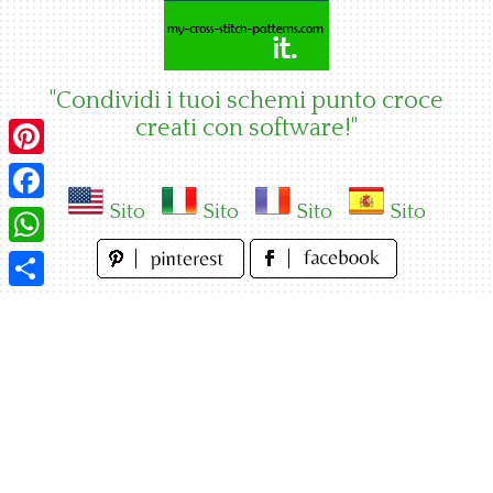
Skip
to
content
"Condividi i tuoi schemi punto croce
creati con software!"
Pinterest
Sito
Sito
Sito
Sito
Facebook
WhatsApp
Condividi