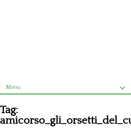
Menu
Homepage
Tag:
Ultimi schemi
amicorso_gli_orsetti_del_c
Alfabeto